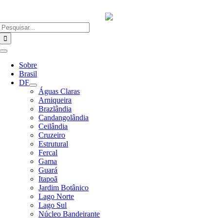
Ir
para
o
Buscar
conteúdo
resultados
para:
Alternar
Navegação
Sobre
Brasil
DF
Águas Claras
Arniqueira
Brazlândia
Candangolândia
Ceilândia
Cruzeiro
Estrutural
Fercal
Gama
Guará
Itapoã
Jardim Botânico
Lago Norte
Lago Sul
Núcleo Bandeirante