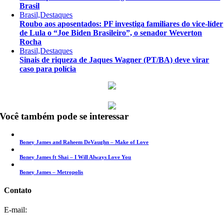
Brasil
Brasil,Destaques
Roubo aos aposentados: PF investiga familiares do vice-líder
de Lula o “Joe Biden Brasileiro”, o senador Weverton
Rocha
Brasil,Destaques
Sinais de riqueza de Jaques Wagner (PT/BA) deve virar
caso para polícia
Você também pode se interessar
Boney James and Raheem DeVaughn – Make of Love
Boney James ft Shai – I Will Always Love You
Boney James – Metropolis
Contato
E-mail: