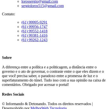
lorossergio@gmail.com
sergioloros515@gmail.com
Contato:
(61) 99995-9291
(61) 99956-1747
(61) 99552-1418
(61) 99381-1416
(61) 99262-1243
Sobre
A diferença entre a política e a politicagem, a distância entre o
governo e o ato de governar, o contraste entre o que eles dizem e o
que você precisa saber, o paradoxo entre a promessa de luz e o
superfaturamento do túnel. Tudo isso com a sua opinião na caixa de
comentários. Obrigado por acessar o portal!
Redes Sociais
©️ Informando & Detonando. Todos os direitos reservados |
Desenvolvido por
MelhorWeb Tecnologia