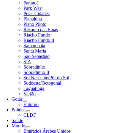
Paranoá
Park Way
Pelas Cidades
Planaltina
Plano Piloto
Recanto das Emas
Riacho Fundo
Riacho Fundo II
Samambaia
Santa Maria
São Sebastião
SIA
Sobradinho
Sobradinho II
Sol Nascente/Pôr do Sol
Sudoeste/Octogonal
Taguatinga
Varjão
Goiás
Entorno
Política
CLDF
Saúde
Mundo
Emirados Árabes Unidos