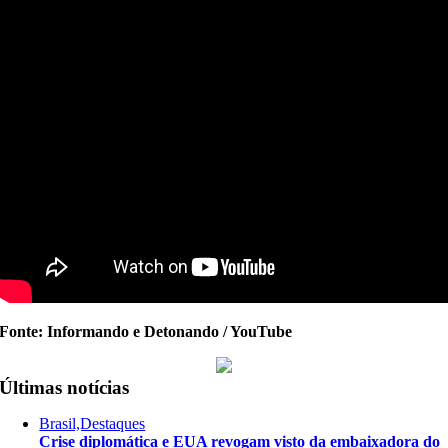
Fonte: Informando e Detonando / YouTube
Últimas notícias
Brasil,Destaques
Crise diplomática e EUA revogam visto da embaixadora do