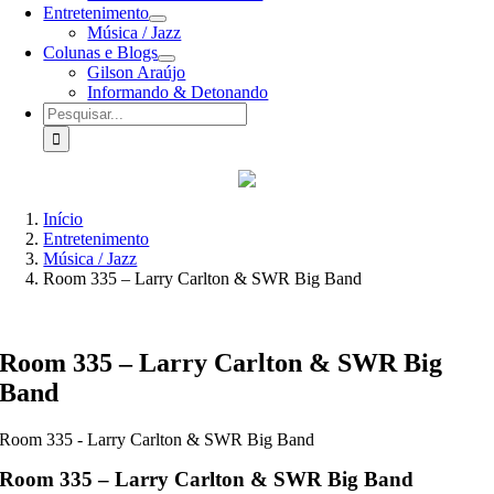
Entretenimento
Música / Jazz
Colunas e Blogs
Gilson Araújo
Informando & Detonando
Buscar
resultados
para:
Início
Entretenimento
Música / Jazz
Room 335 – Larry Carlton & SWR Big Band
Room 335 – Larry Carlton & SWR Big
Band
Room 335 - Larry Carlton & SWR Big Band
Room 335 – Larry Carlton & SWR Big Band