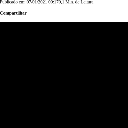
Publicado em: 07/01/2021 00:17
0,1 Min. de Leitura
Compartilhar