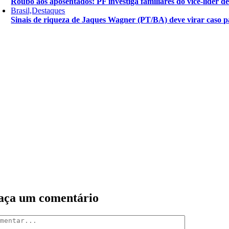
Roubo aos aposentados: PF investiga familiares do vice-líder 
Brasil,Destaques
Sinais de riqueza de Jaques Wagner (PT/BA) deve virar caso pa
aça um comentário
mentar