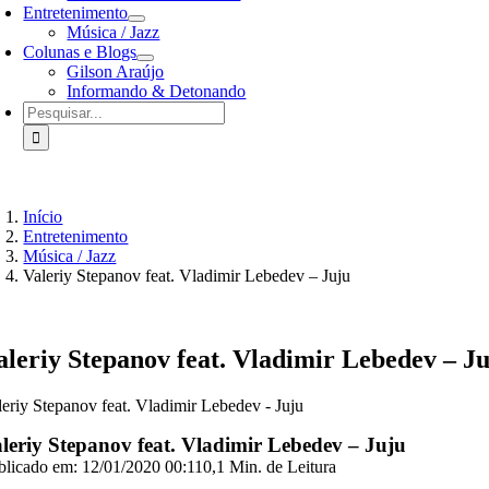
Entretenimento
Música / Jazz
Colunas e Blogs
Gilson Araújo
Informando & Detonando
Buscar
resultados
para:
Início
Entretenimento
Música / Jazz
Valeriy Stepanov feat. Vladimir Lebedev – Juju
aleriy Stepanov feat. Vladimir Lebedev – J
leriy Stepanov feat. Vladimir Lebedev - Juju
leriy Stepanov feat. Vladimir Lebedev – Juju
blicado em: 12/01/2020 00:11
0,1 Min. de Leitura