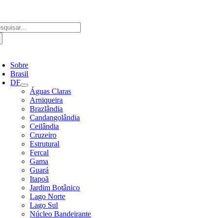
Ir
para
o
scar
conteúdo
ultados
a:
ternar
avegação
Sobre
Brasil
DF
Águas Claras
Arniqueira
Brazlândia
Candangolândia
Ceilândia
Cruzeiro
Estrutural
Fercal
Gama
Guará
Itapoã
Jardim Botânico
Lago Norte
Lago Sul
Núcleo Bandeirante