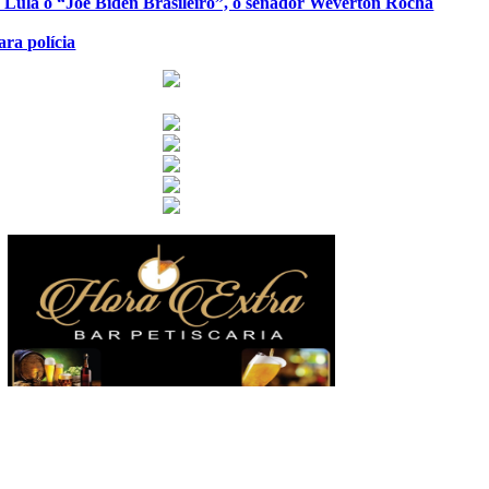
de Lula o “Joe Biden Brasileiro”, o senador Weverton Rocha
ra polícia