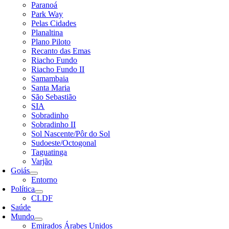
Paranoá
Park Way
Pelas Cidades
Planaltina
Plano Piloto
Recanto das Emas
Riacho Fundo
Riacho Fundo II
Samambaia
Santa Maria
São Sebastião
SIA
Sobradinho
Sobradinho II
Sol Nascente/Pôr do Sol
Sudoeste/Octogonal
Taguatinga
Varjão
Goiás
Entorno
Política
CLDF
Saúde
Mundo
Emirados Árabes Unidos