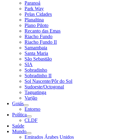
Paranoá
Park Way
Pelas Cidades
Planaltina
Plano Piloto
Recanto das Emas
Riacho Fundo
Riacho Fundo II
Samambaia
Santa Maria
São Sebastião
SIA
Sobradinho
Sobradinho II
Sol Nascente/Pôr do Sol
Sudoeste/Octogonal
Taguatinga
Varjão
Goiás
Entorno
Política
CLDF
Saúde
Mundo
Emirados Árabes Unidos