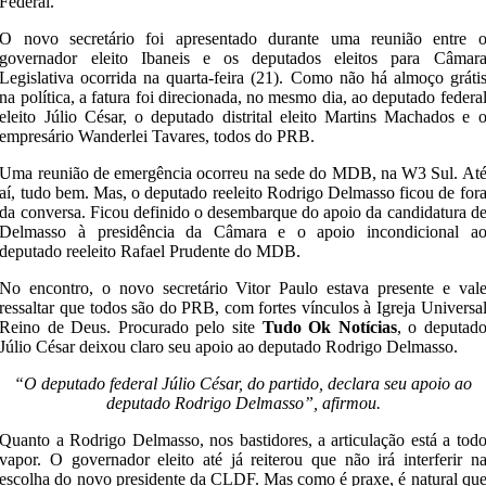
Federal.
O novo secretário foi apresentado durante uma reunião entre 
governador eleito Ibaneis e os deputados eleitos para Câmar
Legislativa ocorrida na quarta-feira (21). Como não há almoço gráti
na política, a fatura foi direcionada, no mesmo dia, ao deputado federa
eleito Júlio César, o deputado distrital eleito Martins Machados e 
empresário Wanderlei Tavares, todos do PRB.
Uma reunião de emergência ocorreu na sede do MDB, na W3 Sul. At
aí, tudo bem. Mas, o deputado reeleito Rodrigo Delmasso ficou de for
da conversa. Ficou definido o desembarque do apoio da candidatura d
Delmasso à presidência da Câmara e o apoio incondicional a
deputado reeleito Rafael Prudente do MDB.
No encontro, o novo secretário Vitor Paulo estava presente e val
ressaltar que todos são do PRB, com fortes vínculos à Igreja Universa
Reino de Deus. Procurado pelo site
Tudo Ok Notícias
, o deputad
Júlio César deixou claro seu apoio ao deputado Rodrigo Delmasso.
“O deputado federal Júlio César, do partido, declara seu apoio ao
deputado Rodrigo Delmasso”, afirmou.
Quanto a Rodrigo Delmasso, nos bastidores, a articulação está a tod
vapor. O governador eleito até já reiterou que não irá interferir n
escolha do novo presidente da CLDF. Mas como é praxe, é natural qu