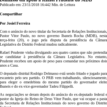
Publicado em: 23/11/2018 16:44
2 Min. de Leitura
Compartilhar
Por Josiel Ferreira
Com o anúncio do novo titular da Secretaria de Relações Institucionais
Pastor Vitor Paulo, no novo governo Ibaneis Rocha (MDB), nest
terça-feira (20), o jogo pela disputa da presidência da Câmar
Legislativa do Distrito Federal mudou radicalmente.
Rafael Prudente vinha divulgando aos quatro cantos que não pretendi
se candidatar à presidência da Câmara Legislativa. No entanto
Prudente recebeu um apoio de peso para comandar nos próximos doi
anos a Casa.
O deputado distrital Rodrigo Delmasso está sendo fritado e jogado par
escanteio pelo seu partido. O PRB vem trabalhando, silenciosamente
para eleger o emedebista do mesmo partido do governador eleit
Ibaneis e do ex-vice-governador Tadeu Filippelli.
As negociações se deram depois do anúncio do ex-deputado federal 
pastor da Igreja do Reino de Deus Vitor Paulo, que vai ocupar a past
da Secretaria de Relações Institucionais do novo governo do Distrit