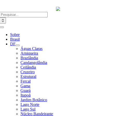
Ir
para
o
Buscar
conteúdo
resultados
para:
Alternar
Navegação
Sobre
Brasil
DF
Águas Claras
Arniqueira
Brazlândia
Candangolândia
Ceilândia
Cruzeiro
Estrutural
Fercal
Gama
Guará
Itapoã
Jardim Botânico
Lago Norte
Lago Sul
Núcleo Bandeirante