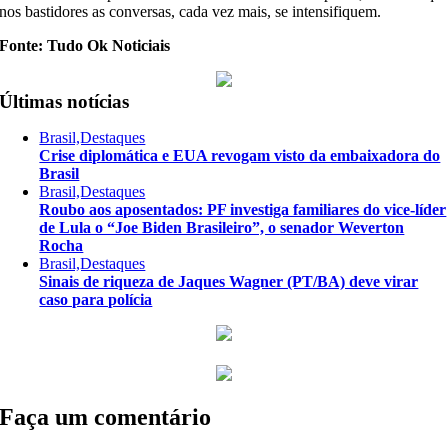
nos bastidores as conversas, cada vez mais, se intensifiquem.
Fonte: Tudo Ok Noticiais
Últimas notícias
Brasil,Destaques
Crise diplomática e EUA revogam visto da embaixadora do
Brasil
Brasil,Destaques
Roubo aos aposentados: PF investiga familiares do vice-líder
de Lula o “Joe Biden Brasileiro”, o senador Weverton
Rocha
Brasil,Destaques
Sinais de riqueza de Jaques Wagner (PT/BA) deve virar
caso para polícia
Faça um comentário