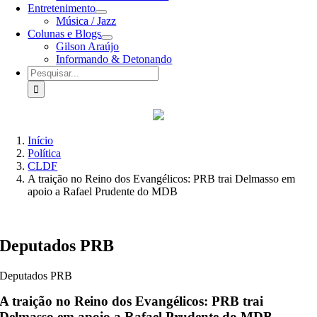
Entretenimento
Música / Jazz
Colunas e Blogs
Gilson Araújo
Informando & Detonando
Buscar
resultados
para:
Início
Política
CLDF
A traição no Reino dos Evangélicos: PRB trai Delmasso em
apoio a Rafael Prudente do MDB
Deputados PRB
Deputados PRB
A traição no Reino dos Evangélicos: PRB trai
Delmasso em apoio a Rafael Prudente do MDB