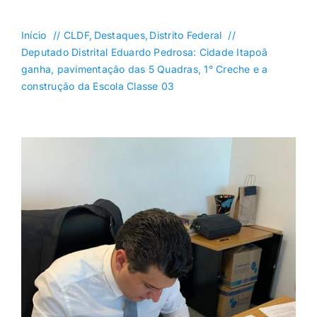
DF
Goiás
Início
CLDF
Destaques
Distrito Federal
Deputado Distrital Eduardo Pedrosa: Cidade Itapoã
Política
ganha, pavimentação das 5 Quadras, 1° Creche e a
construção da Escola Classe 03
Saúde
Mundo
Entretenimento
Colunas e Blogs
Buscar
resultados
para: