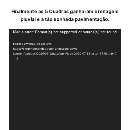
Finalmente as 5 Quadras ganharam drenagem
pluvial e a tão sonhada pavimentação.
Tocador
Media error: Format(s) not supported or source(s) not found
de
Fazer download do arquivo:
vídeo
https://bloginformandoedetonando.com.br/wp-
content/uploads/2020/07/WhatsApp-Video-2020-07-13-at-14.47.01.mp4?
_=1