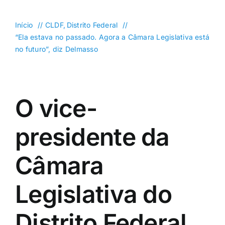
DF
Goiás
Início
CLDF
Distrito Federal
“Ela estava no passado. Agora a Câmara Legislativa está
Política
no futuro”, diz Delmasso
Saúde
Mundo
O vice-
Entretenimento
Colunas e Blogs
presidente da
Buscar
Câmara
resultados
para:
Legislativa do
Distrito Federal