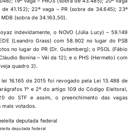
.048); 19ª vaga – PROS (sobra de 43.485); 20ª vaga
 de 41.152); 22ª vaga – PR (sobra de 34.645); 23ª
 MDB (sobra de 34.163,50).
Goyaz indevidamente, o NOVO (Júlia Lucy) – 59.149
REDE (Leandro Grass) com 58.902 no lugar do PSB
votos no lugar do PR (Dr. Gutemberg); o PSOL (Fábio
láudio Bonina – Véi da 12); e o PHS (Hermeto) com
(veja quadro 2).
lei 16.165 de 2015 foi revogado pela Lei 13.488 de
ágrafos 1º e 2º do artigo 109 do Código Eleitoral,
420 do STF e assim, o preenchimento das vagas
s mais votados.
eeleita deputada federal