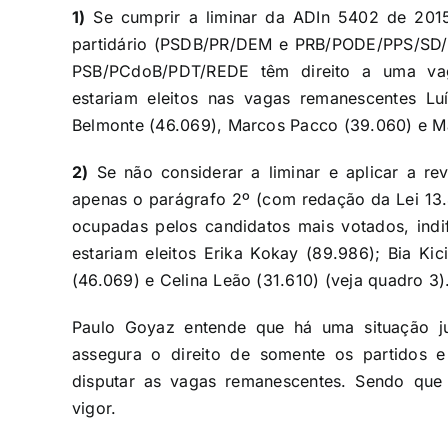
1)
Se cumprir a liminar da ADIn 5402 de 2015
partidário (PSDB/PR/DEM e PRB/PODE/PPS/SD/P
PSB/PCdoB/PDT/REDE têm direito a uma va
estariam eleitos nas vagas remanescentes Luí
Belmonte (46.069), Marcos Pacco (39.060) e Ma
2)
Se não considerar a liminar e aplicar a revo
apenas o parágrafo 2º (com redação da Lei 13
ocupadas pelos candidatos mais votados, indif
estariam eleitos Erika Kokay (89.986); Bia Kic
(46.069) e Celina Leão (31.610) (veja quadro 3)
Paulo Goyaz entende que há uma situação ju
assegura o direito de somente os partidos e
disputar as vagas remanescentes. Sendo que 
vigor.