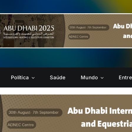
Política
Saúde
Mundo
Entr
Brazlândia
Candangolândia
Gama
Guará
Núcleo
Paranoá
Bandeirante