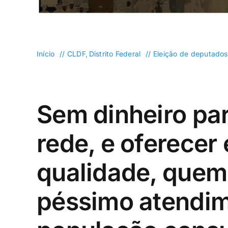
Planaltina
Plano Piloto
Início
CLDF
Distrito Federal
Eleição de deputados 
Santa Maria
São Sebastião
Sudoeste/Octogonal
Taguatinga
Sem dinheiro par
rede, e oferecer
qualidade, quem 
péssimo atendim