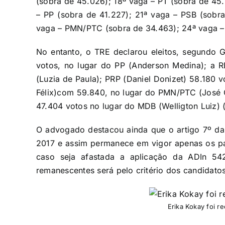
(sobra de 45.026); 18ª vaga – PT (sobra de 45
– PP (sobra de 41.227); 21ª vaga – PSB (sobra
vaga – PMN/PTC (sobra de 34.463); 24ª vaga –
No entanto, o TRE declarou eleitos, segundo 
votos, no lugar do PP (Anderson Medina); a 
(Luzia de Paula); PRP (Daniel Donizet) 58.180 
Félix)com 59.840, no lugar do PMN/PTC (José C
47.404 votos no lugar do MDB (Welligton Luiz) 
O advogado destacou ainda que o artigo 7º da 
2017 e assim permanece em vigor apenas os par
caso seja afastada a aplicação da ADIn 5
remanescentes será pelo critério dos candidato
Erika Kokay foi r