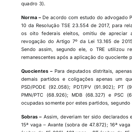
quadro 3).
Norma –
De acordo com estudo do advogado Pau
10 da Resolução TSE 23.554 de 2017, para relac
os oito federais eleitos, omitiu de aprecia
revogação do Artigo 7º da Lei 13.165 de 2015,
Sendo assim, segundo ele, o TRE utilizou r
remanescentes após a aplicação do quociente pa
Quocientes –
Para deputados distritais, apena
demais partidos e coligações apenas um quo
PSD/PODE (92.058); PDT/PV (91.902); PT (90
PMN/PTC (68.926); MDB (68.327) e PSC (61
ocupadas somente por estes partidos, segundo 
Sobras –
Assim, deveriam ter sido declarados e
15ª vaga – Avante (sobra de 47.872); 16ª vag