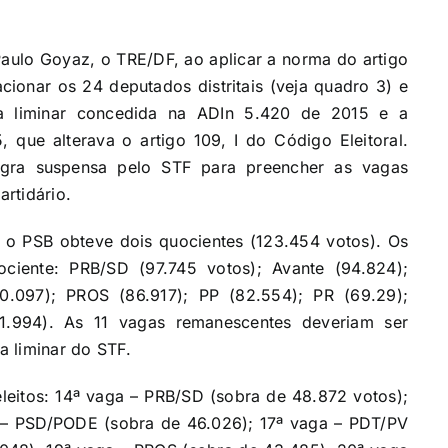
lo Goyaz, o TRE/DF, ao aplicar a norma do artigo
ionar os 24 deputados distritais (veja quadro 3) e
r a liminar concedida na ADIn 5.420 de 2015 e a
 que alterava o artigo 109, I do Código Eleitoral.
egra suspensa pelo STF para preencher as vagas
rtidário.
s o PSB obteve dois quocientes (123.454 votos). Os
ciente: PRB/SD (97.745 votos); Avante (94.824);
.097); PROS (86.917); PP (82.554); PR (69.29);
.994). As 11 vagas remanescentes deveriam ser
a liminar do STF.
leitos: 14ª vaga – PRB/SD (sobra de 48.872 votos);
a – PSD/PODE (sobra de 46.026); 17ª vaga – PDT/PV