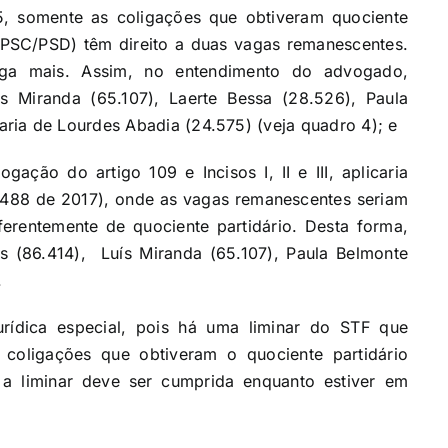
, somente as coligações que obtiveram quociente
SC/PSD) têm direito a duas vagas remanescentes.
ga mais. Assim, no entendimento do advogado,
s Miranda (65.107), Laerte Bessa (28.526), Paula
ria de Lourdes Abadia (24.575) (veja quadro 4); e
gação do artigo 109 e Incisos I, II e III, aplicaria
.488 de 2017), onde as vagas remanescentes seriam
erentemente de quociente partidário. Desta forma,
is (86.414), Luís Miranda (65.107), Paula Belmonte
.
rídica especial, pois há uma liminar do STF que
 coligações que obtiveram o quociente partidário
a liminar deve ser cumprida enquanto estiver em