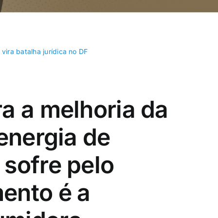
Recanto das
Riacho Fundo
Emas
vira batalha jurídica no DF
SIA
Sobradinho
Varjão
a a melhoria da
 energia de
sofre pelo
ento é a