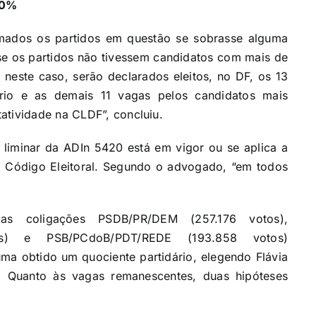
10%
mados os partidos em questão se sobrasse alguma
 se os partidos não tivessem candidatos com mais de
 neste caso, serão declarados eleitos, no DF, os 13
ário e as demais 11 vagas pelos candidatos mais
atividade na CLDF”, concluiu.
a liminar da ADIn 5420 está em vigor ou se aplica a
o Código Eleitoral. Segundo o advogado, “em todos
s coligações PSDB/PR/DEM (257.176 votos),
os) e PSB/PCdoB/PDT/REDE (193.858 votos)
ma obtido um quociente partidário, elegendo Flávia
ta. Quanto às vagas remanescentes, duas hipóteses