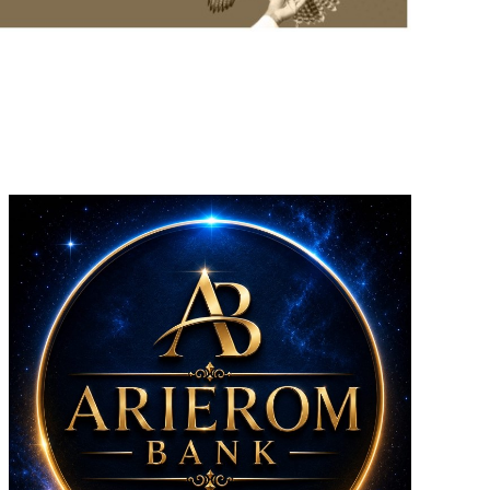
Riacho Fundo II
Samambaia
Sobradinho II
Sol Nascente/Pôr
do Sol