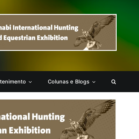
etenimento
Colunas e Blogs
Ceilândia
Cruzeiro
Itapoã
Jardim Botânico
Park Way
Pelas Cidades