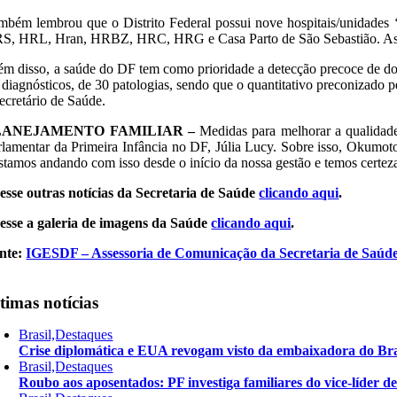
mbém lembrou que o Distrito Federal possui nove hospitais/unidades
S, HRL, Hran, HRBZ, HRC, HRG e Casa Parto de São Sebastião. As dem
ém disso, a saúde do DF tem como prioridade a detecção precoce de doen
 diagnósticos, de 30 patologias, sendo que o quantitativo preconizado p
secretário de Saúde.
LANEJAMENTO FAMILIAR –
Medidas para melhorar a qualidade 
rlamentar da Primeira Infância no DF, Júlia Lucy. Sobre isso, Okumoto 
stamos andando com isso desde o início da nossa gestão e temos certeza
esse outras notícias da Secretaria de Saúde
clicando aqui
.
cesse a​ galeria de imagens da Saúde​
clicando aqui
.
nte:
IGESDF – Assessoria de Comunicação da Secretaria de Saúd
timas notícias
Brasil,Destaques
Crise diplomática e EUA revogam visto da embaixadora do Bra
Brasil,Destaques
Roubo aos aposentados: PF investiga familiares do vice-líder 