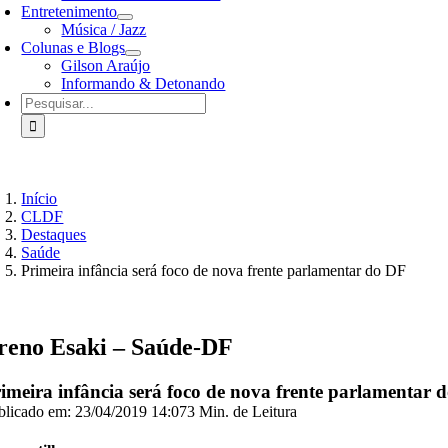
Entretenimento
Música / Jazz
Colunas e Blogs
Gilson Araújo
Informando & Detonando
Buscar
resultados
para:
Início
CLDF
Destaques
Saúde
Primeira infância será foco de nova frente parlamentar do DF
reno Esaki – Saúde-DF
imeira infância será foco de nova frente parlamentar 
blicado em: 23/04/2019 14:07
3 Min. de Leitura