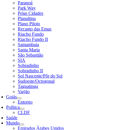
Paranoá
Park Way
Pelas Cidades
Planaltina
Plano Piloto
Recanto das Emas
Riacho Fundo
Riacho Fundo II
Samambaia
Santa Maria
São Sebastião
SIA
Sobradinho
Sobradinho II
Sol Nascente/Pôr do Sol
Sudoeste/Octogonal
Taguatinga
Varjão
Goiás
Entorno
Política
CLDF
Saúde
Mundo
Emirados Árabes Unidos