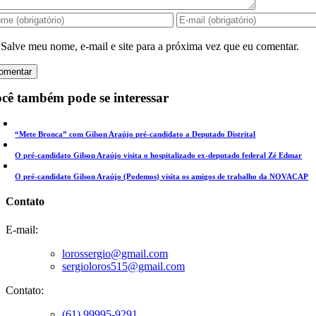
Salve meu nome, e-mail e site para a próxima vez que eu comentar.
cê também pode se interessar
“Mete Bronca” com Gilson Araújo pré-candidato a Deputado Distrital
O pré-candidato Gilson Araújo visita o hospitalizado ex-deputado federal Zé Edmar
O pré-candidato Gilson Araújo (Podemos) visita os amigos de trabalho da NOVACAP
Contato
E-mail:
lorossergio@gmail.com
sergioloros515@gmail.com
Contato:
(61) 99995-9291