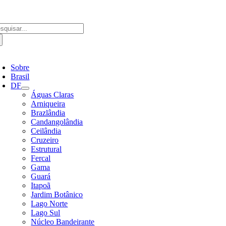
Ir
para
o
scar
conteúdo
ultados
a:
ternar
avegação
Sobre
Brasil
DF
Águas Claras
Arniqueira
Brazlândia
Candangolândia
Ceilândia
Cruzeiro
Estrutural
Fercal
Gama
Guará
Itapoã
Jardim Botânico
Lago Norte
Lago Sul
Núcleo Bandeirante