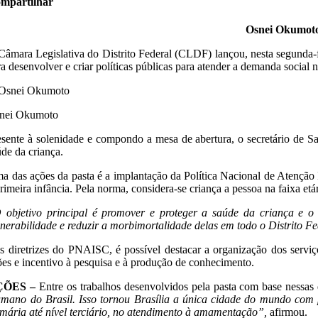
mpartilhar
Osnei Okumoto 
Câmara Legislativa do Distrito Federal (CLDF) lançou, nesta segunda-fe
a desenvolver e criar políticas públicas para atender a demanda social n
nei Okumoto
esente à solenidade e compondo a mesa de abertura, o secretário de S
úde da criança.
a das ações da pasta é a implantação da Política Nacional de Atenção
rimeira infância. Pela norma, considera-se criança a pessoa na faixa etá
 objetivo principal é promover e proteger a saúde da criança e o
lnerabilidade e reduzir a morbimortalidade delas em todo o Distrito F
s diretrizes do PNAISC, é possível destacar a organização dos servi
ões e incentivo à pesquisa e à produção de conhecimento.
ÇÕES –
Entre os trabalhos desenvolvidos pela pasta com base nessas 
mano do Brasil. Isso tornou Brasília a única cidade do mundo com po
imária até nível terciário, no atendimento à amamentação”,
afirmou.