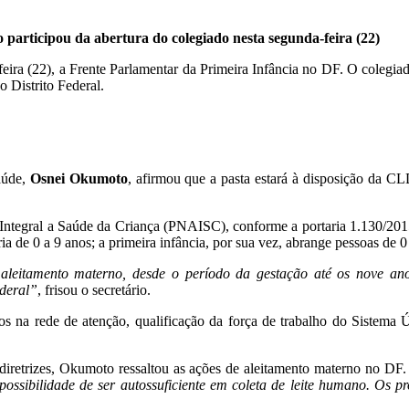
participou da abertura do colegiado nesta segunda-feira (22)
ira (22), a Frente Parlamentar da Primeira Infância no DF. O colegiad
o Distrito Federal.
aúde,
Osnei Okumoto
, afirmou que a pasta estará à disposição da C
 Integral a Saúde da Criança (PNAISC), conforme a portaria 1.130/201
ria de 0 a 9 anos; a primeira infância, por sua vez, abrange pessoas de 0
 aleitamento materno, desde o período da gestação até os nove an
ederal”
, frisou o secretário.
ços na rede de atenção, qualificação da força de trabalho do Sistema
diretrizes, Okumoto ressaltou as ações de aleitamento materno no DF
ssibilidade de ser autossuficiente em coleta de leite humano. Os pro