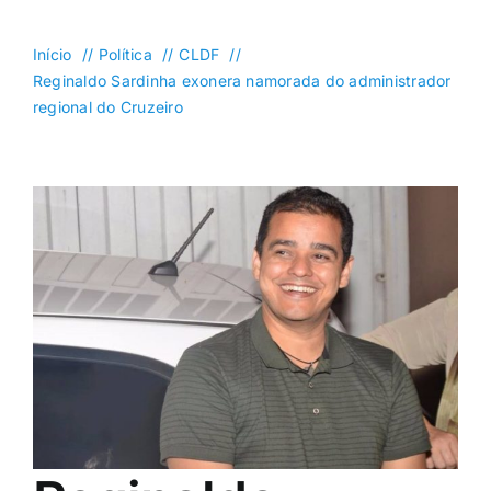
DF
Goiás
Início
Política
CLDF
Reginaldo Sardinha exonera namorada do administrador
Política
regional do Cruzeiro
Saúde
Mundo
Entretenimento
Colunas e Blogs
Buscar
resultados
para: