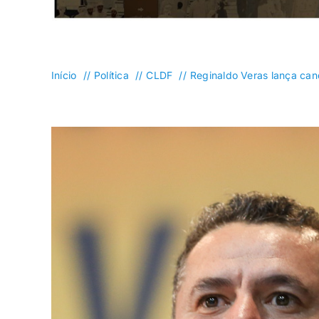
Planaltina
Plano Piloto
Início
Política
CLDF
Reginaldo Veras lança can
Santa Maria
São Sebastião
Sudoeste/Octogonal
Taguatinga