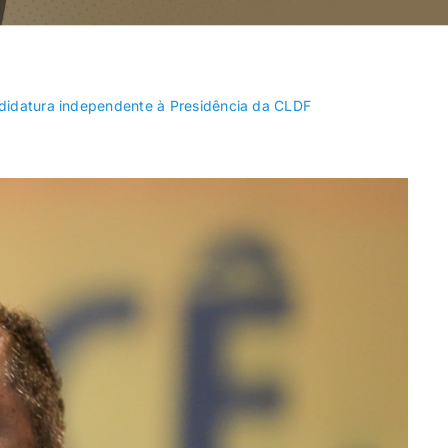
Recanto das
Riacho Fundo
Emas
didatura independente à Presidência da CLDF
SIA
Sobradinho
Varjão