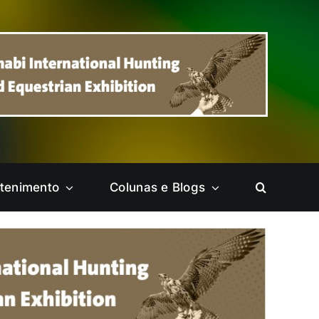
etenimento
Colunas e Blogs
Ceilândia
Cruzeiro
Itapoã
Jardim Botânico
Park Way
Pelas Cidades