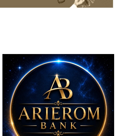
Riacho Fundo II
Samambaia
Sobradinho II
Sol Nascente/Pôr
do Sol