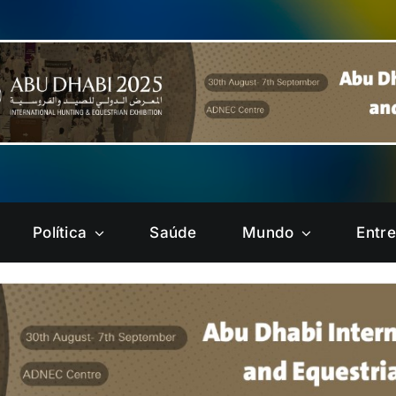
Política
Saúde
Mundo
Entr
Brazlândia
Candangolândia
Gama
Guará
Núcleo
Paranoá
Bandeirante