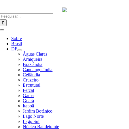
Ir
para
o
Buscar
conteúdo
resultados
para:
Alternar
Navegação
Sobre
Brasil
DF
Águas Claras
Arniqueira
Brazlândia
Candangolândia
Ceilândia
Cruzeiro
Estrutural
Fercal
Gama
Guará
Itapoã
Jardim Botânico
Lago Norte
Lago Sul
Núcleo Bandeirante