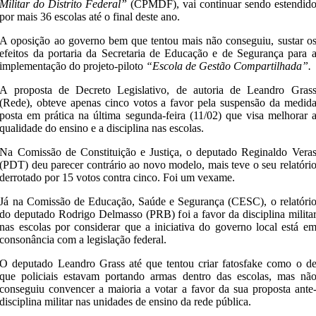
Militar do Distrito Federal”
(CPMDF), vai continuar sendo estendid
por mais 36 escolas até o final deste ano.
A oposição ao governo bem que tentou mais não conseguiu, sustar o
efeitos da portaria da Secretaria de Educação e de Segurança para 
implementação do projeto-piloto
“Escola de Gestão Compartilhada”.
A proposta de Decreto Legislativo, de autoria de Leandro Gras
(Rede), obteve apenas cinco votos a favor pela suspensão da medid
posta em prática na última segunda-feira (11/02) que visa melhorar 
qualidade do ensino e a disciplina nas escolas.
Na Comissão de Constituição e Justiça, o deputado Reginaldo Vera
(PDT) deu parecer contrário ao novo modelo, mais teve o seu relatóri
derrotado por 15 votos contra cinco. Foi um vexame.
Já na Comissão de Educação, Saúde e Segurança (CESC), o relatóri
do deputado Rodrigo Delmasso (PRB) foi a favor da disciplina milita
nas escolas por considerar que a iniciativa do governo local está e
consonância com a legislação federal.
O deputado Leandro Grass até que tentou criar fatosfake como o d
que policiais estavam portando armas dentro das escolas, mas nã
conseguiu convencer a maioria a votar a favor da sua proposta ante
disciplina militar nas unidades de ensino da rede pública.