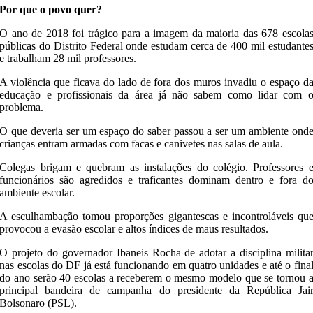
Por que o povo quer?
O ano de 2018 foi trágico para a imagem da maioria das 678 escola
públicas do Distrito Federal onde estudam cerca de 400 mil estudante
e trabalham 28 mil professores.
A violência que ficava do lado de fora dos muros invadiu o espaço d
educação e profissionais da área já não sabem como lidar com 
problema.
O que deveria ser um espaço do saber passou a ser um ambiente ond
crianças entram armadas com facas e canivetes nas salas de aula.
Colegas brigam e quebram as instalações do colégio. Professores 
funcionários são agredidos e traficantes dominam dentro e fora d
ambiente escolar.
A esculhambação tomou proporções gigantescas e incontroláveis qu
provocou a evasão escolar e altos índices de maus resultados.
O projeto do governador Ibaneis Rocha de adotar a disciplina milita
nas escolas do DF já está funcionando em quatro unidades e até o fina
do ano serão 40 escolas a receberem o mesmo modelo que se tornou 
principal bandeira de campanha do presidente da República Jai
Bolsonaro (PSL).