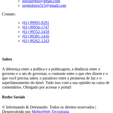
lorossergio@gmail.com
sergioloros515@gmail.com
Contato:
(61) 99995-9291
(61) 99956-1747
(61) 99552-1418
(61) 99381-1416
(61) 99262-1243
Sobre
A diferença entre a política e a politicagem, a distância entre o
governo e o ato de governar, o contraste entre o que eles dizem e o
que você precisa saber, o paradoxo entre a promessa de luz e o
superfaturamento do túnel. Tudo isso com a sua opinião na caixa de
comentários. Obrigado por acessar o portal!
Redes Sociais
©️ Informando & Detonando. Todos os direitos reservados |
Desenvolvido por
MelhorWeb Tecnologia