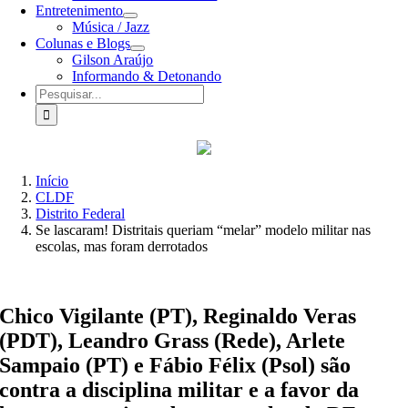
Entretenimento
Música / Jazz
Colunas e Blogs
Gilson Araújo
Informando & Detonando
Buscar
resultados
para:
Início
CLDF
Distrito Federal
Se lascaram! Distritais queriam “melar” modelo militar nas
escolas, mas foram derrotados
Chico Vigilante (PT), Reginaldo Veras
(PDT), Leandro Grass (Rede), Arlete
Sampaio (PT) e Fábio Félix (Psol) são
contra a disciplina militar e a favor da