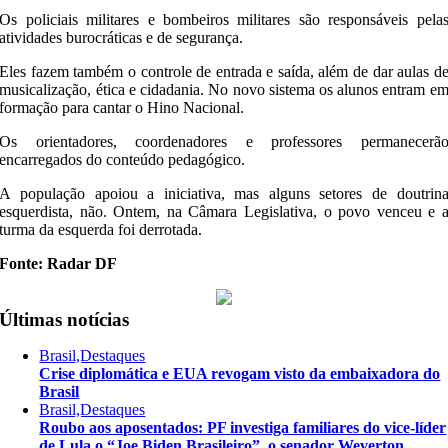
Os policiais militares e bombeiros militares são responsáveis pela
atividades burocráticas e de segurança.
Eles fazem também o controle de entrada e saída, além de dar aulas d
musicalização, ética e cidadania. No novo sistema os alunos entram e
formação para cantar o Hino Nacional.
Os orientadores, coordenadores e professores permanecerã
encarregados do conteúdo pedagógico.
A população apoiou a iniciativa, mas alguns setores de doutrin
esquerdista, não. Ontem, na Câmara Legislativa, o povo venceu e 
turma da esquerda foi derrotada.
Fonte: Radar DF
Últimas notícias
Brasil,Destaques
Crise diplomática e EUA revogam visto da embaixadora do
Brasil
Brasil,Destaques
Roubo aos aposentados: PF investiga familiares do vice-líder
de Lula o “Joe Biden Brasileiro”, o senador Weverton