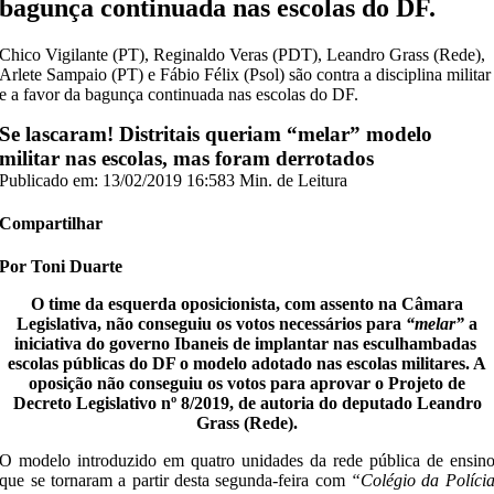
bagunça continuada nas escolas do DF.
Chico Vigilante (PT), Reginaldo Veras (PDT), Leandro Grass (Rede),
Arlete Sampaio (PT) e Fábio Félix (Psol) são contra a disciplina militar
e a favor da bagunça continuada nas escolas do DF.
Se lascaram! Distritais queriam “melar” modelo
militar nas escolas, mas foram derrotados
Publicado em: 13/02/2019 16:58
3 Min. de Leitura
Compartilhar
Por Toni Duarte
O time da esquerda oposicionista, com assento na Câmara
Legislativa, não conseguiu os votos necessários para
“melar”
a
iniciativa do governo Ibaneis de implantar nas esculhambadas
escolas públicas do DF o modelo adotado nas escolas militares. A
oposição não conseguiu os votos para aprovar o Projeto de
Decreto Legislativo nº 8/2019, de autoria do deputado Leandro
Grass (Rede).
O modelo introduzido em quatro unidades da rede pública de ensin
que se tornaram a partir desta segunda-feira com
“Colégio da Políci