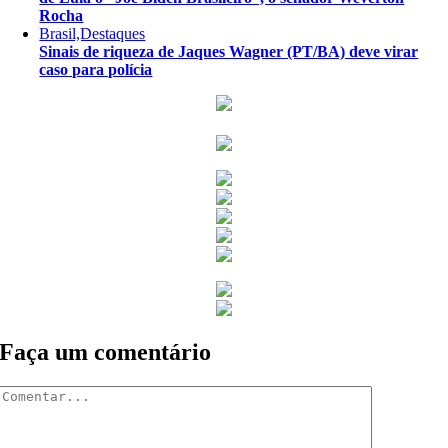
Rocha
Brasil,Destaques
Sinais de riqueza de Jaques Wagner (PT/BA) deve virar
caso para polícia
Faça um comentário
Comentar