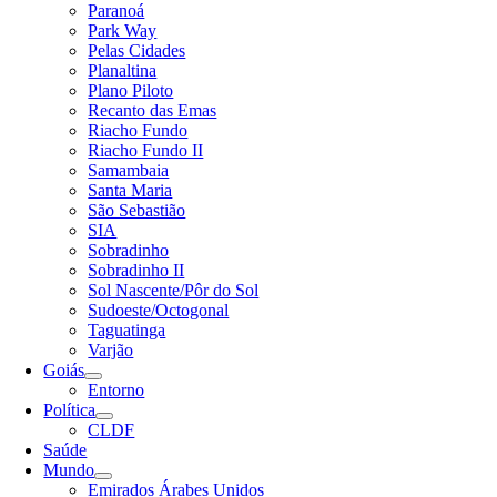
Paranoá
Park Way
Pelas Cidades
Planaltina
Plano Piloto
Recanto das Emas
Riacho Fundo
Riacho Fundo II
Samambaia
Santa Maria
São Sebastião
SIA
Sobradinho
Sobradinho II
Sol Nascente/Pôr do Sol
Sudoeste/Octogonal
Taguatinga
Varjão
Goiás
Entorno
Política
CLDF
Saúde
Mundo
Emirados Árabes Unidos