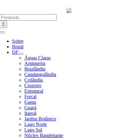
Ir
para
o
Buscar
conteúdo
resultados
para:
Alternar
Navegação
Sobre
Brasil
DF
Águas Claras
Arniqueira
Brazlândia
Candangolândia
Ceilândia
Cruzeiro
Estrutural
Fercal
Gama
Guará
Itapoã
Jardim Botânico
Lago Norte
Lago Sul
Núcleo Bandeirante