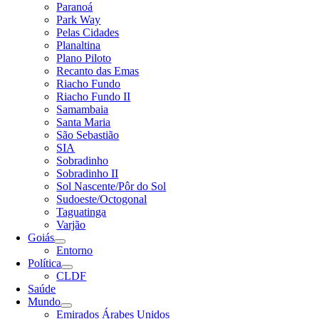
Paranoá
Park Way
Pelas Cidades
Planaltina
Plano Piloto
Recanto das Emas
Riacho Fundo
Riacho Fundo II
Samambaia
Santa Maria
São Sebastião
SIA
Sobradinho
Sobradinho II
Sol Nascente/Pôr do Sol
Sudoeste/Octogonal
Taguatinga
Varjão
Goiás
Entorno
Política
CLDF
Saúde
Mundo
Emirados Árabes Unidos