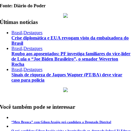
Fonte: Diário do Poder
Últimas notícias
Brasil,Destaques
Crise diplomática e EUA revogam visto da embaixadora do
Brasil
Brasil,Destaques
Roubo aos aposentados: PF investiga familiares do vice-líder
de Lula o “Joe Biden Brasileiro”, o senador Weverton
Rocha
Brasil,Destaques
Sinais de riqueza de Jaques Wagner (PT/BA) deve virar
caso para polícia
Você também pode se interessar
“Mete Bronca” com Gilson Araújo pré-candidato a Deputado Distrital
O pré-candidato Gilson Araújo visita o hospitalizado ex-deputado federal Zé Edmar