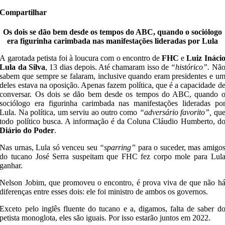
Compartilhar
Os dois se dão bem desde os tempos do ABC, quando o sociólogo
era figurinha carimbada nas manifestações lideradas por Lula
A garotada petista foi à loucura com o encontro de
FHC
e
Luiz Ináci
Lula da Silva
, 13 dias depois. Até chamaram isso de
“histórico”.
Nã
sabem que sempre se falaram, inclusive quando eram presidentes e u
deles estava na oposição. Apenas fazem política, que é a capacidade d
conversar. Os dois se dão bem desde os tempos do ABC, quando 
sociólogo era figurinha carimbada nas manifestações lideradas po
Lula. Na política, um serviu ao outro como
“adversário favorito”,
qu
todo político busca. A informação é da Coluna Cláudio Humberto, d
Diário do Poder
.
Nas urnas, Lula só venceu seu
“sparring”
para o suceder, mas amigo
do tucano José Serra suspeitam que FHC fez corpo mole para Lul
ganhar.
Nelson Jobim, que promoveu o encontro, é prova viva de que não h
diferenças entre esses dois: ele foi ministro de ambos os governos.
Exceto pelo inglês fluente do tucano e a, digamos, falta de saber d
petista monoglota, eles são iguais. Por isso estarão juntos em 2022.