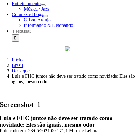
Entretenimento
Música / Jazz
Colunas e Blogs
Gilson Araújo
Informando & Detonando
Buscar
resultados
para:
Início
Brasil
Destaques
Lula e FHC juntos não deve ser tratado como novidade: Eles sã
iguais, mesmo odor
Screenshot_1
Lula e FHC juntos não deve ser tratado como
novidade: Eles são iguais, mesmo odor
Publicado em: 23/05/2021 00:17
1,1 Min. de Leitura