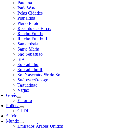
Paranoá
Park Way
Pelas Cidades
Planaltina
Plano Piloto
Recanto das Emas
Riacho Fundo
Riacho Fundo II
Samambaia
Santa Maria
São Sebastião
SIA
Sobradinho
Sobradinho II
Sol Nascente/Pôr do Sol
Sudoeste/Octogonal
Taguatinga
Varjão
Goiás
Entorno
Política
CLDF
Saúde
Mundo
Emirados Árabes Unidos