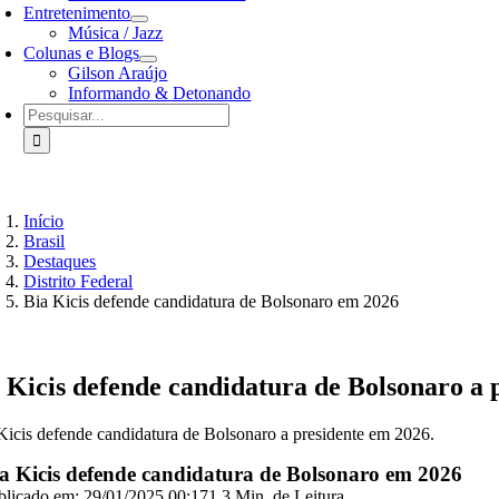
Entretenimento
Música / Jazz
Colunas e Blogs
Gilson Araújo
Informando & Detonando
Buscar
resultados
para:
Início
Brasil
Destaques
Distrito Federal
Bia Kicis defende candidatura de Bolsonaro em 2026
a Kicis defende candidatura de Bolsonaro a
 Kicis defende candidatura de Bolsonaro a presidente em 2026.
a Kicis defende candidatura de Bolsonaro em 2026
blicado em: 29/01/2025 00:17
1,3 Min. de Leitura