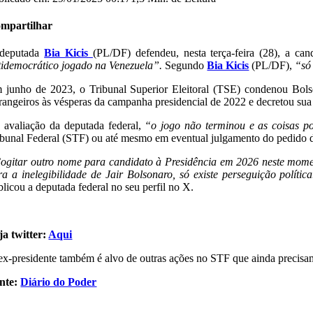
mpartilhar
deputada
Bia Kicis
(PL/DF) defendeu, nesta terça-feira (28), a ca
tidemocrático jogado na Venezuela”.
Segundo
Bia Kicis
(PL/DF),
“só 
 junho de 2023, o Tribunal Superior Eleitoral (TSE) condenou Bols
trangeiros às vésperas da campanha presidencial de 2022 e decretou sua 
 avaliação da deputada federal,
“o jogo não terminou e as coisas 
ibunal Federal (STF) ou até mesmo em eventual julgamento do pedido d
ogitar outro nome para candidato à Presidência em 2026 neste moment
ra a inelegibilidade de Jair Bolsonaro, só existe perseguição polí
blicou a deputada federal no seu perfil no X.
ja twitter:
Aqui
ex-presidente também é alvo de outras ações no STF que ainda precisam
nte:
Diário do Poder