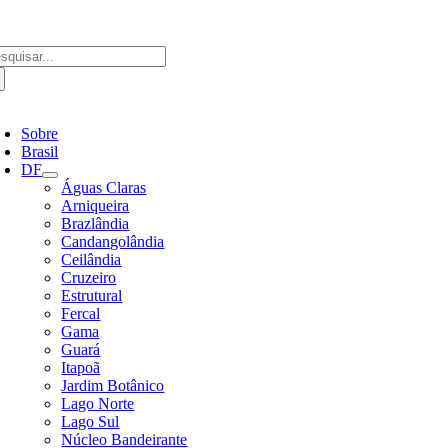
Ir
para
o
scar
conteúdo
ultados
a:
ternar
avegação
Sobre
Brasil
DF
Águas Claras
Arniqueira
Brazlândia
Candangolândia
Ceilândia
Cruzeiro
Estrutural
Fercal
Gama
Guará
Itapoã
Jardim Botânico
Lago Norte
Lago Sul
Núcleo Bandeirante