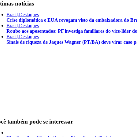
timas notícias
Brasil,Destaques
Crise diplomática e EUA revogam visto da embaixadora do Bra
Brasil,Destaques
Roubo aos aposentados: PF investiga familiares do vice-líder 
Brasil,Destaques
Sinais de riqueza de Jaques Wagner (PT/BA) deve virar caso pa
cê também pode se interessar