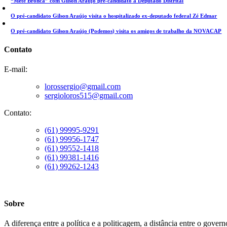
“Mete Bronca” com Gilson Araújo pré-candidato a Deputado Distrital
O pré-candidato Gilson Araújo visita o hospitalizado ex-deputado federal Zé Edmar
O pré-candidato Gilson Araújo (Podemos) visita os amigos de trabalho da NOVACAP
Contato
E-mail:
lorossergio@gmail.com
sergioloros515@gmail.com
Contato:
(61) 99995-9291
(61) 99956-1747
(61) 99552-1418
(61) 99381-1416
(61) 99262-1243
Sobre
A diferença entre a política e a politicagem, a distância entre o gove