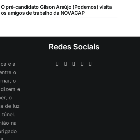
O pré-candidato Gilson Araújo (Podemos) visita
os amigos de trabalho da NOVACAP
Redes Sociais
ica e a
entre o
rnar, o
s dizem e
er, o
a de luz
 túnel.
nião na
brigado
l!