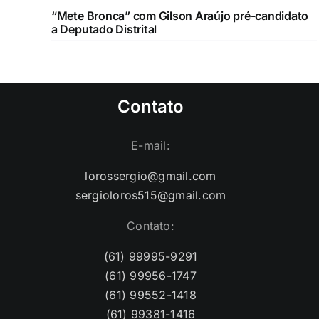
“Mete Bronca” com Gilson Araújo pré-candidato
a Deputado Distrital
Contato
E-mail:
lorossergio@gmail.com
sergioloros515@gmail.com
Contato:
(61) 99995-9291
(61) 99956-1747
(61) 99552-1418
(61) 99381-1416