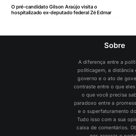
O pré-candidato Gilson Araújo visita o
hospitalizado ex-deputado federal Zé Edmar
Sobre
A diferença entre a polít
politicagem, a distância 
governo e o ato de gove
contraste entre o que ele
o que você precisa sab
paradoxo entre a promess
e o superfaturamento do
Tudo isso com a sua opi
caixa de comentários. O
por acessar o porta