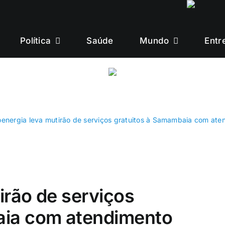
Política
Saúde
Mundo
Entr
energia leva mutirão de serviços gratuitos à Samambaia com ate
irão de serviços
aia com atendimento