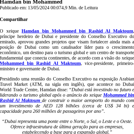
Hamdan bin Mohammed
Publicado em: 13/05/2024 00:07
4,9 Min. de Leitura
Compartilhar
O xeique
Hamdan bin Mohammed bin Rashid Al Maktoum
príncipe herdeiro de Dubai e presidente do Conselho Executivo d
emirado, aprovou grandes projetos que visam fortalecer ainda mais 
posição de Dubai como um catalisador líder para o cresciment
econômico, um destino para o turismo global e um centro de transport
fundamental que conecta continentes, de acordo com a visão do xeiqu
Mohammed bin Rashid Al Maktoum
, vice-presidente, primeiro
ministro e governante de Dubai.
Presidindo uma reunião do Conselho Executivo na exposição Arabia
Travel Market (ATM, na sigla em inglês), que acontece no Duba
World Trade Centre, Hamdan disse:
“Dubai está investindo no futuro 
liderando o turismo global após o anúncio do xeique
Mohammed bi
Rashid Al Maktoum
de construir o maior aeroporto do mundo co
um investimento de AED 128 bilhões (cerca de US$ 34 bi) 
capacidade para 260 milhões de passageiros por ano”.
“Dubai representa uma ponte entre o Norte, o Sul, o Leste e o Oeste.
Oferece infraestrutura de última geração para as empresas,
estabelecendo a base para a expansão global.”