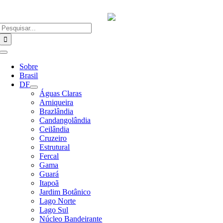
Ir
para
o
Buscar
conteúdo
resultados
para:
Alternar
Navegação
Sobre
Brasil
DF
Águas Claras
Arniqueira
Brazlândia
Candangolândia
Ceilândia
Cruzeiro
Estrutural
Fercal
Gama
Guará
Itapoã
Jardim Botânico
Lago Norte
Lago Sul
Núcleo Bandeirante