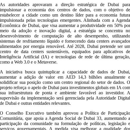
As autoridades aprovaram a direção estratégica de Dubai par
impulsionar a economia dos centros de dados, com o objetivo d
estabelecer a cidade como um destino líder para a economia futur
impulsionada pelas tecnologias emergentes. Alinhada com a Agend
Econômica de Dubai, que visa aumentar a produtividade em 50% po
meio da adoção e inovação digital, a estratégia se concentra n
desenvolvimento de computação de alto desempenho, utilizand
sistemas de resfriamento líquido e fornecendo data centers avançado
alimentados por energia renovável. Até 2028, Dubai pretende ser u
centro de data centers sustentáveis, equipados para aplicativos d
Inteligência Artificial (IA) e tecnologias de rede de última geração
como a Web 3.0 e o Metaverse.
A iniciativa busca quintuplicar a capacidade de dados de Dubai
aumentar a adição de valor em AED 14,3 bilhões anualmente 
solidificar sua posição como um centro regional do setor de dados. 
projeto reforça o apelo de Dubai para investimentos globais em IA co
sua infraestrutura de ponta e ambiente favorável ao investidor. 
supervisão da implementação será gerenciada pela Autoridade Digita
de Dubai e outras entidades relevantes.
O Conselho Executivo também aprovou a Política de Participaçã
Comunitária, que apoia a Agenda Social de Dubai 33, aumentando 
participação da comunidade na formulação de políticas, legislação 
serviços governamentais. A medida visa melhorar a qualidade do