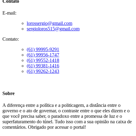
Contato
E-mail:
lorossergio@gmail.com
sergioloros515@gmail.com
Contato:
(61) 99995-9291
(61) 99956-1747
(61) 99552-1418
(61) 99381-1416
(61) 99262-1243
Sobre
A diferença entre a política e a politicagem, a distância entre o
governo e o ato de governar, o contraste entre o que eles dizem e o
que você precisa saber, o paradoxo entre a promessa de luz e o
superfaturamento do túnel. Tudo isso com a sua opinião na caixa de
comentários. Obrigado por acessar o portal!