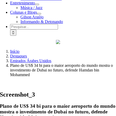
Entretenimento
Música / Jazz
Colunas e Blogs
Gilson Araújo
Informando & Detonando
Buscar
resultados
para:
Início
Destaques
Emirados Árabes Unidos
Plano de US$ 34 bi para o maior aeroporto do mundo mostra o
investimento de Dubai no futuro, defende Hamdan bin
Mohammed
Screenshot_3
Plano de US$ 34 bi para o maior aeroporto do mundo
mostra o investimento de Dubai no futuro, defende