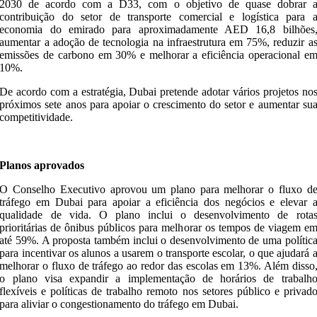
2030 de acordo com a D33, com o objetivo de quase dobrar 
contribuição do setor de transporte comercial e logística para 
economia do emirado para aproximadamente AED 16,8 bilhões
aumentar a adoção de tecnologia na infraestrutura em 75%, reduzir a
emissões de carbono em 30% e melhorar a eficiência operacional e
10%.
De acordo com a estratégia, Dubai pretende adotar vários projetos no
próximos sete anos para apoiar o crescimento do setor e aumentar su
competitividade.
Planos aprovados
O Conselho Executivo aprovou um plano para melhorar o fluxo d
tráfego em Dubai para apoiar a eficiência dos negócios e elevar 
qualidade de vida. O plano inclui o desenvolvimento de rota
prioritárias de ônibus públicos para melhorar os tempos de viagem e
até 59%. A proposta também inclui o desenvolvimento de uma polític
para incentivar os alunos a usarem o transporte escolar, o que ajudará 
melhorar o fluxo de tráfego ao redor das escolas em 13%. Além disso
o plano visa expandir a implementação de horários de trabalh
flexíveis e políticas de trabalho remoto nos setores público e privad
para aliviar o congestionamento do tráfego em Dubai.