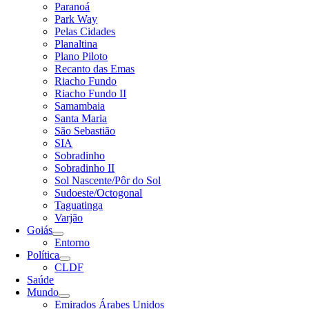
Paranoá
Park Way
Pelas Cidades
Planaltina
Plano Piloto
Recanto das Emas
Riacho Fundo
Riacho Fundo II
Samambaia
Santa Maria
São Sebastião
SIA
Sobradinho
Sobradinho II
Sol Nascente/Pôr do Sol
Sudoeste/Octogonal
Taguatinga
Varjão
Goiás
Entorno
Política
CLDF
Saúde
Mundo
Emirados Árabes Unidos