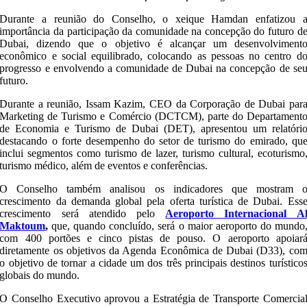
Durante a reunião do Conselho, o xeique Hamdan enfatizou 
importância da participação da comunidade na concepção do futuro d
Dubai, dizendo que o objetivo é alcançar um desenvolviment
econômico e social equilibrado, colocando as pessoas no centro d
progresso e envolvendo a comunidade de Dubai na concepção de se
futuro.
Durante a reunião, Issam Kazim, CEO da Corporação de Dubai par
Marketing de Turismo e Comércio (DCTCM), parte do Departament
de Economia e Turismo de Dubai (DET), apresentou um relatóri
destacando o forte desempenho do setor de turismo do emirado, qu
inclui segmentos como turismo de lazer, turismo cultural, ecoturismo
turismo médico, além de eventos e conferências.
O Conselho também analisou os indicadores que mostram 
crescimento da demanda global pela oferta turística de Dubai. Ess
crescimento será atendido pelo
Aeroporto Internacional A
Maktoum
,
que, quando concluído, será o maior aeroporto do mundo
com 400 portões e cinco pistas de pouso. O aeroporto apoiar
diretamente os objetivos da Agenda Econômica de Dubai (D33), co
o objetivo de tornar a cidade um dos três principais destinos turístico
globais do mundo.
O Conselho Executivo aprovou a Estratégia de Transporte Comercia