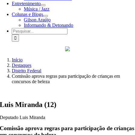
Entretenimento
Música / Jazz
Colunas e Blogs
Gilson Araújo
Informando & Detonando
Buscar
resultados
para:
Início
Destaques
Distrito Federal
Comissão aprova regras para participação de crianças em
concursos de beleza
Luis Miranda (12)
Deputado Luis Miranda
Comissão aprova regras para participação de crianças
em concursos de beleza