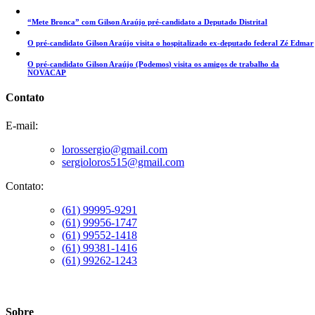
“Mete Bronca” com Gilson Araújo pré-candidato a Deputado Distrital
O pré-candidato Gilson Araújo visita o hospitalizado ex-deputado federal Zé Edmar
O pré-candidato Gilson Araújo (Podemos) visita os amigos de trabalho da
NOVACAP
Contato
E-mail:
lorossergio@gmail.com
sergioloros515@gmail.com
Contato:
(61) 99995-9291
(61) 99956-1747
(61) 99552-1418
(61) 99381-1416
(61) 99262-1243
Sobre