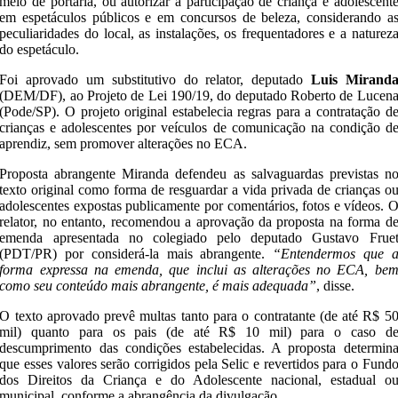
meio de portaria, ou autorizar a participação de criança e adolescent
em espetáculos públicos e em concursos de beleza, considerando a
peculiaridades do local, as instalações, os frequentadores e a naturez
do espetáculo.
Foi aprovado um substitutivo do relator, deputado
Luis Mirand
(DEM/DF), ao Projeto de Lei 190/19, do deputado Roberto de Lucen
(Pode/SP). O projeto original estabelecia regras para a contratação d
crianças e adolescentes por veículos de comunicação na condição d
aprendiz, sem promover alterações no ECA.
Proposta abrangente Miranda defendeu as salvaguardas previstas n
texto original como forma de resguardar a vida privada de crianças o
adolescentes expostas publicamente por comentários, fotos e vídeos. 
relator, no entanto, recomendou a aprovação da proposta na forma d
emenda apresentada no colegiado pelo deputado Gustavo Frue
(PDT/PR) por considerá-la mais abrangente.
“Entendermos que 
forma expressa na emenda, que inclui as alterações no ECA, be
como seu conteúdo mais abrangente, é mais adequada”
, disse.
O texto aprovado prevê multas tanto para o contratante (de até R$ 5
mil) quanto para os pais (de até R$ 10 mil) para o caso d
descumprimento das condições estabelecidas. A proposta determin
que esses valores serão corrigidos pela Selic e revertidos para o Fund
dos Direitos da Criança e do Adolescente nacional, estadual o
municipal, conforme a abrangência da divulgação.