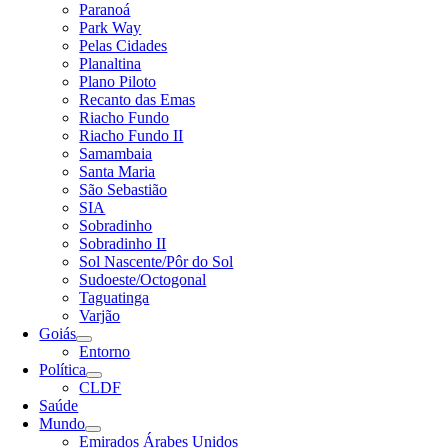
Paranoá
Park Way
Pelas Cidades
Planaltina
Plano Piloto
Recanto das Emas
Riacho Fundo
Riacho Fundo II
Samambaia
Santa Maria
São Sebastião
SIA
Sobradinho
Sobradinho II
Sol Nascente/Pôr do Sol
Sudoeste/Octogonal
Taguatinga
Varjão
Goiás
Entorno
Política
CLDF
Saúde
Mundo
Emirados Árabes Unidos