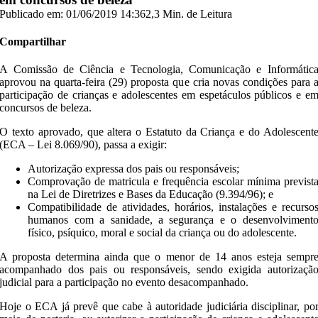
Publicado em: 01/06/2019 14:36
2,3 Min. de Leitura
Compartilhar
A Comissão de Ciência e Tecnologia, Comunicação e Informátic
aprovou na quarta-feira (29) proposta que cria novas condições para 
participação de crianças e adolescentes em espetáculos públicos e e
concursos de beleza.
O texto aprovado, que altera o Estatuto da Criança e do Adolescent
(ECA – Lei 8.069/90), passa a exigir:
Autorização expressa dos pais ou responsáveis;
Comprovação de matricula e frequência escolar mínima previst
na Lei de Diretrizes e Bases da Educação (9.394/96); e
Compatibilidade de atividades, horários, instalações e recurso
humanos com a sanidade, a segurança e o desenvolviment
físico, psíquico, moral e social da criança ou do adolescente.
A proposta determina ainda que o menor de 14 anos esteja sempr
acompanhado dos pais ou responsáveis, sendo exigida autorizaçã
judicial para a participação no evento desacompanhado.
Hoje o ECA já prevê que cabe à autoridade judiciária disciplinar, po