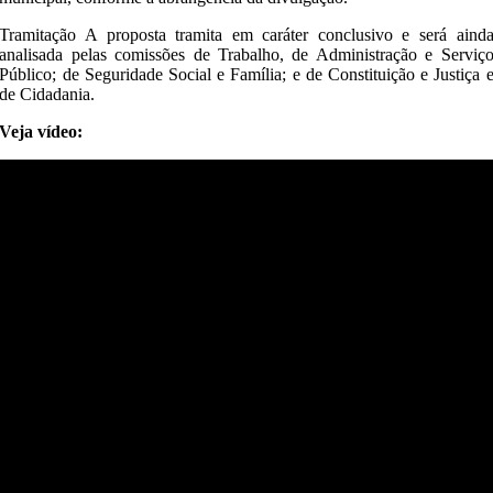
Tramitação A proposta tramita em caráter conclusivo e será aind
analisada pelas comissões de Trabalho, de Administração e Serviç
Público; de Seguridade Social e Família; e de Constituição e Justiça 
de Cidadania.
Veja vídeo: