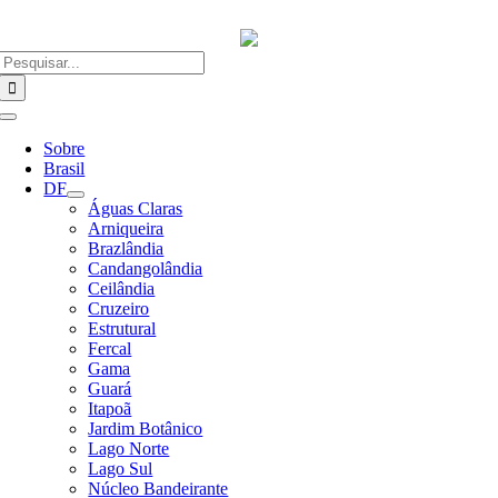
Ir
para
o
Buscar
conteúdo
resultados
para:
Alternar
Navegação
Sobre
Brasil
DF
Águas Claras
Arniqueira
Brazlândia
Candangolândia
Ceilândia
Cruzeiro
Estrutural
Fercal
Gama
Guará
Itapoã
Jardim Botânico
Lago Norte
Lago Sul
Núcleo Bandeirante