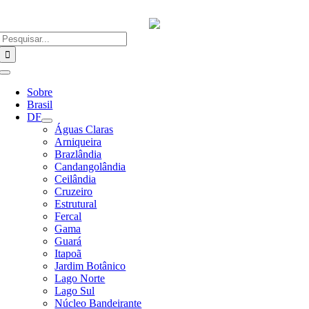
Ir
para
o
Buscar
conteúdo
resultados
para:
Alternar
Navegação
Sobre
Brasil
DF
Águas Claras
Arniqueira
Brazlândia
Candangolândia
Ceilândia
Cruzeiro
Estrutural
Fercal
Gama
Guará
Itapoã
Jardim Botânico
Lago Norte
Lago Sul
Núcleo Bandeirante