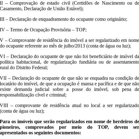
II – Comprovação de estado civil (Certidões de Nascimento ou d
Casamento, Declaração de União Estável);
III – Declaração de enquadramento do ocupante como originário;
IV – Termo de Ocupação Provisória – TOP;
V – Comprovante de residência do imóvel a ser regularizado em nom
do ocupante referente ao mês de julho/2013 (conta de água ou luz);
VI – Declaração do ocupante de que não foi beneficiário de imóvel d
política habitacional, de regularização fundiária ou de assentament
rural do Distrito Federal;
VII – Declaração do ocupante de que não se enquadra na condição d
locatário do imóvel, de que a ocupação é mansa e pacífica e de que nã
existe demanda judicial sobre a posse do imóvel, sob pena d
responsabilização cível e criminal;
VIII – comprovante de residência atual no local a ser regularizad
(conta de água ou luz);
Para os imóveis que serão regularizados em nome de herdeiros d
pioneiros, comprovados por meio do TOP, devem se
apresentados os seguintes documentos: