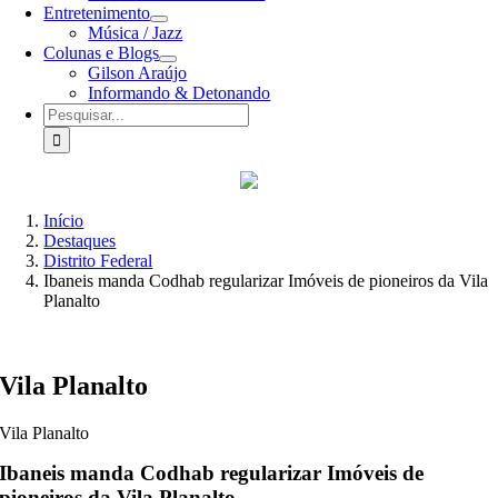
Entretenimento
Música / Jazz
Colunas e Blogs
Gilson Araújo
Informando & Detonando
Buscar
resultados
para:
Início
Destaques
Distrito Federal
Ibaneis manda Codhab regularizar Imóveis de pioneiros da Vila
Planalto
Vila Planalto
Vila Planalto
Ibaneis manda Codhab regularizar Imóveis de
pioneiros da Vila Planalto