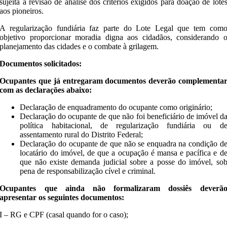
sujeita a revisão de análise dos critérios exigidos para doação de lote
aos pioneiros.
A regularização fundiária faz parte do Lote Legal que tem com
objetivo proporcionar moradia digna aos cidadãos, considerando 
planejamento das cidades e o combate à grilagem.
Documentos solicitados:
Ocupantes que já entregaram documentos deverão complementa
com as declarações abaixo:
Declaração de enquadramento do ocupante como originário;
Declaração do ocupante de que não foi beneficiário de imóvel d
política habitacional, de regularização fundiária ou d
assentamento rural do Distrito Federal;
Declaração do ocupante de que não se enquadra na condição d
locatário do imóvel, de que a ocupação é mansa e pacífica e d
que não existe demanda judicial sobre a posse do imóvel, so
pena de responsabilização cível e criminal.
Ocupantes que ainda não formalizaram dossiês deverã
apresentar os seguintes documentos:
I – RG e CPF (casal quando for o caso);