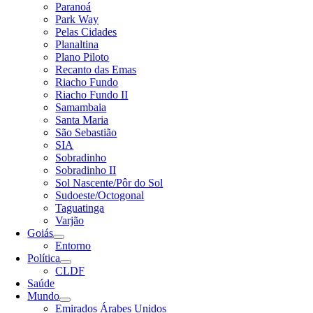
Paranoá
Park Way
Pelas Cidades
Planaltina
Plano Piloto
Recanto das Emas
Riacho Fundo
Riacho Fundo II
Samambaia
Santa Maria
São Sebastião
SIA
Sobradinho
Sobradinho II
Sol Nascente/Pôr do Sol
Sudoeste/Octogonal
Taguatinga
Varjão
Goiás
Entorno
Política
CLDF
Saúde
Mundo
Emirados Árabes Unidos