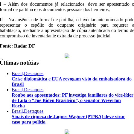
I – Além dos documentos já relacionados, deve ser apresentado 
formal de partilha e os documentos pessoais dos herdeiros;
II – Na ausência de formal de partilha, o inventariante nomeado pod
representar o espólio do ocupante originário para requerer 
habilitação, mediante a apresentação de cópia autenticada do termo d
compromisso de inventariante extraída de processo judicial.
Fonte: Radar DF
Últimas notícias
Brasil,Destaques
Crise diplomática e EUA revogam visto da embaixadora do
Brasil
Brasil,Destaques
Roubo aos aposentados: PF investiga familiares do vice-líder
de Lula o “Joe Biden Brasileiro”, o senador Weverton
Rocha
Brasil,Destaques
Sinais de riqueza de Jaques Wagner (PT/BA) deve virar
caso para polícia