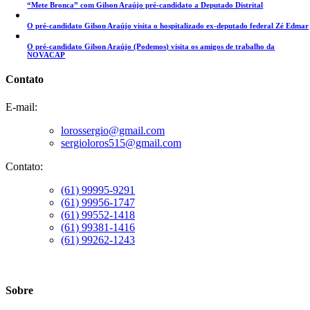
“Mete Bronca” com Gilson Araújo pré-candidato a Deputado Distrital
O pré-candidato Gilson Araújo visita o hospitalizado ex-deputado federal Zé Edmar
O pré-candidato Gilson Araújo (Podemos) visita os amigos de trabalho da
NOVACAP
Contato
E-mail:
lorossergio@gmail.com
sergioloros515@gmail.com
Contato:
(61) 99995-9291
(61) 99956-1747
(61) 99552-1418
(61) 99381-1416
(61) 99262-1243
Sobre