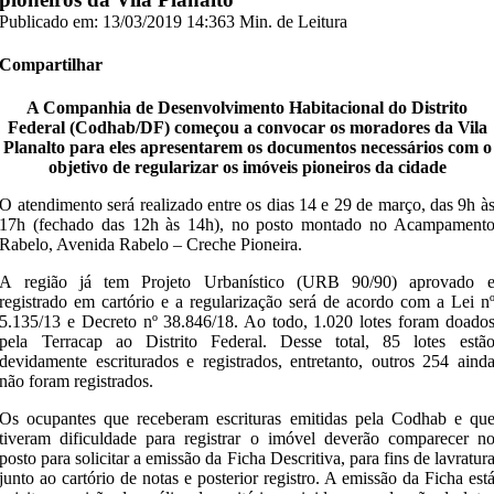
Publicado em: 13/03/2019 14:36
3 Min. de Leitura
Compartilhar
A Companhia de Desenvolvimento Habitacional do Distrito
Federal (Codhab/DF) começou a convocar os moradores da Vila
Planalto para eles apresentarem os documentos necessários com o
objetivo de regularizar os imóveis pioneiros da cidade
O atendimento será realizado entre os dias 14 e 29 de março, das 9h à
17h (fechado das 12h às 14h), no posto montado no Acampament
Rabelo, Avenida Rabelo – Creche Pioneira.
A região já tem Projeto Urbanístico (URB 90/90) aprovado 
registrado em cartório e a regularização será de acordo com a Lei n
5.135/13 e Decreto nº 38.846/18. Ao todo, 1.020 lotes foram doado
pela Terracap ao Distrito Federal. Desse total, 85 lotes estã
devidamente escriturados e registrados, entretanto, outros 254 aind
não foram registrados.
Os ocupantes que receberam escrituras emitidas pela Codhab e qu
tiveram dificuldade para registrar o imóvel deverão comparecer n
posto para solicitar a emissão da Ficha Descritiva, para fins de lavratur
junto ao cartório de notas e posterior registro. A emissão da Ficha est