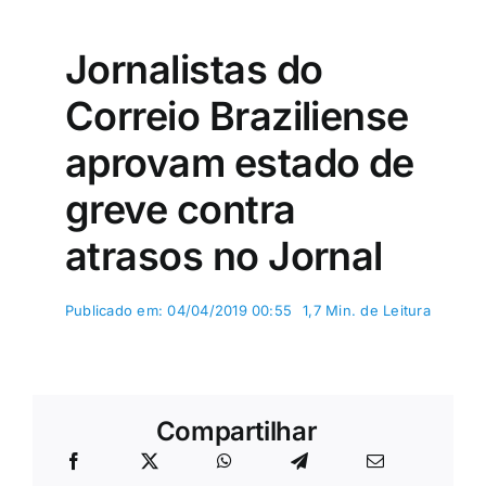
Colunas e Blogs
Jornalistas do
Buscar
resultados
Correio Braziliense
para:
aprovam estado de
greve contra
atrasos no Jornal
Publicado em: 04/04/2019 00:55
1,7 Min. de Leitura
Compartilhar