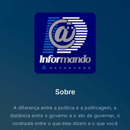
sergioloros515@gmail.com
Contato:
(61) 99995-9291
(61) 99956-1747
(61) 99552-1418
(61) 99381-1416
(61) 99262-1243