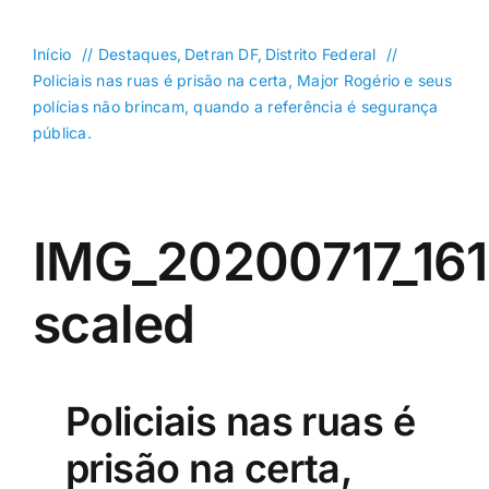
DF
Goiás
Início
Destaques
Detran DF
Distrito Federal
Policiais nas ruas é prisão na certa, Major Rogério e seus
Política
polícias não brincam, quando a referência é segurança
pública.
Saúde
Mundo
Entretenimento
IMG_20200717_16
Colunas e Blogs
scaled
Buscar
resultados
para:
Policiais nas ruas é
prisão na certa,