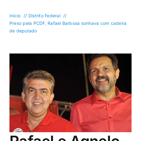
DF
Goiás
Início
Distrito Federal
Preso pela PCDF, Rafael Barbosa sonhava com cadeira
Política
de deputado
Saúde
Mundo
Entretenimento
Colunas e Blogs
Buscar
resultados
para: