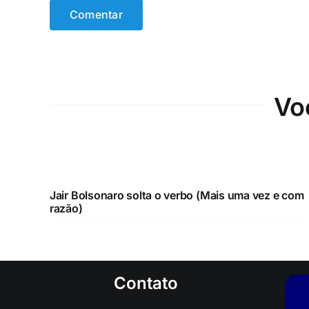
Vo
Jair Bolsonaro solta o verbo (Mais uma vez e com
razão)
Contato
E-mail:
lorossergio@gmail.com