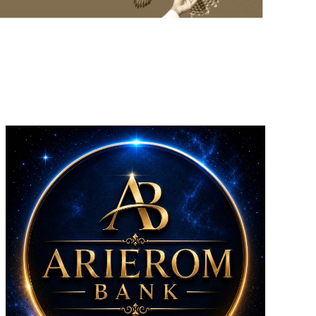
Riacho Fundo II
Samambaia
Sobradinho II
Sol Nascente/Pôr
do Sol