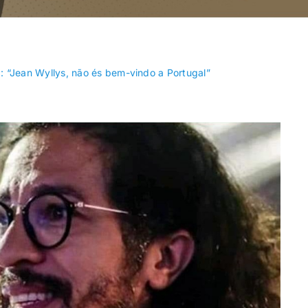
Recanto das
Riacho Fundo
Emas
: “Jean Wyllys, não és bem-vindo a Portugal”
SIA
Sobradinho
Varjão