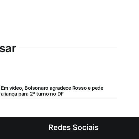
sar
Em vídeo, Bolsonaro agradece Rosso e pede
aliança para 2º turno no DF
Redes Sociais
ica e a
entre o
rnar, o