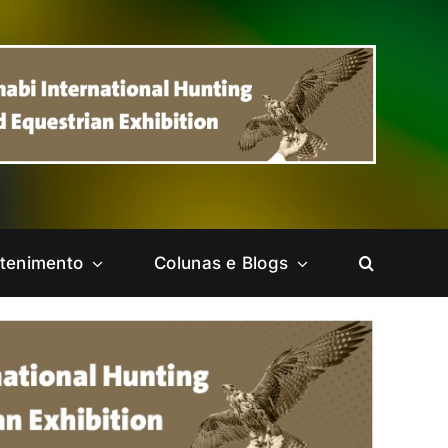
etenimento
Colunas e Blogs
Ceilândia
Cruzeiro
Itapoã
Jardim Botânico
Park Way
Pelas Cidades