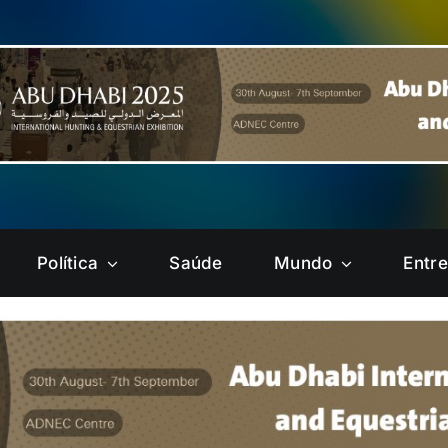
Política
Saúde
Mundo
Entr
Brazlândia
Candangolândia
Gama
Guará
Núcleo
Paranoá
Bandeirante