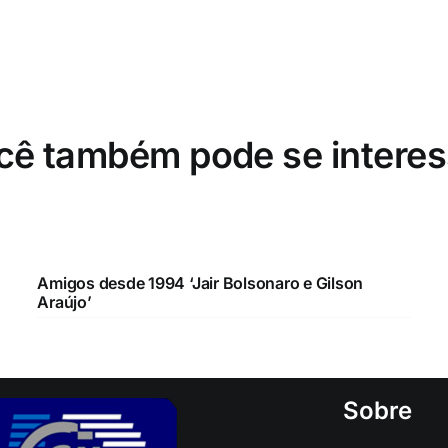
cê também pode se interes
Amigos desde 1994 ‘Jair Bolsonaro e Gilson
Araújo’
Sobre
A diferença entre a polít
politicagem, a distância 
governo e o ato de gove